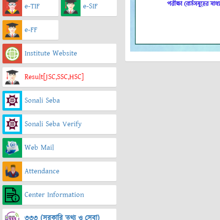
e-TIF
e-SIF
e-FF
Institute Website
Result[JSC,SSC,HSC]
Sonali Seba
Sonali Seba Verify
Web Mail
Attendance
Center Information
৩৩৩ (সরকারি তথ্য ও সেবা)