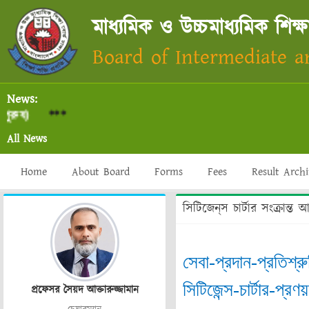
মাধ্যমিক ও উচ্চমাধ্যমিক শিক্ষ
Board of Intermediate 
News:
ুষ)
***
All News
Home
About Board
Forms
Fees
Result Arch
সিটিজেন্‌স চার্টার সংক্রান্
সেবা-প্রদান-প্রতিশ্র
সিটিজেন্স-চার্টার-প্র
প্রফেসর সৈয়দ আক্তারুজ্জামান