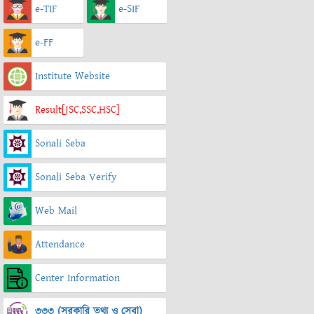
e-TIF
e-SIF
e-FF
Institute Website
Result[JSC,SSC,HSC]
Sonali Seba
Sonali Seba Verify
Web Mail
Attendance
Center Information
৩৩৩ (সরকারি তথ্য ও সেবা)