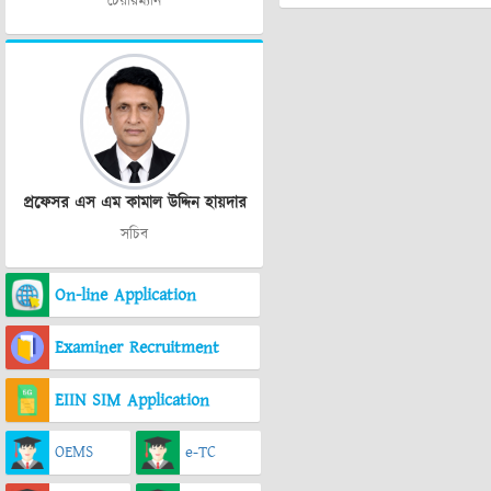
চেয়ারম্যান
প্রফেসর এস এম কামাল উদ্দিন হায়দার
সচিব
On-line Application
Examiner Recruitment
EIIN SIM Application
OEMS
e-TC