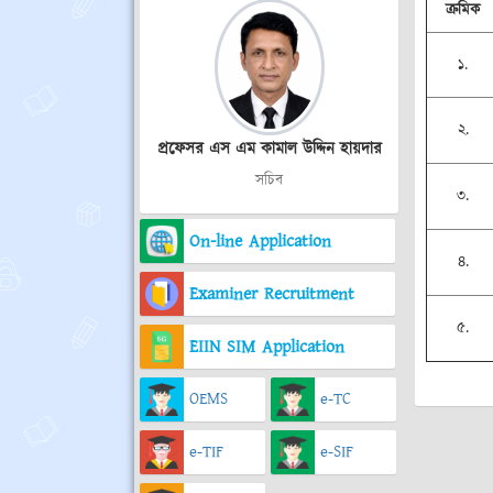
ক্রমিক
১.
২.
প্রফেসর এস এম কামাল উদ্দিন হায়দার
সচিব
৩.
On-line Application
৪.
Examiner Recruitment
৫.
EIIN SIM Application
OEMS
e-TC
e-TIF
e-SIF