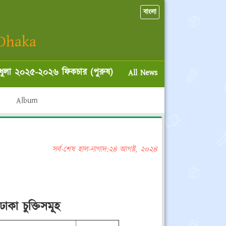
বাংলা
 Dhaka
লা ২০২৫-২০২৬ ফিকচার (পুরুষ)
***
All News
Album
সর্ব-শেষ হাল-নাগাদ:
২৪ আগষ্ট
,
২০২৪
ঢাকা চুক্তিসমূহ