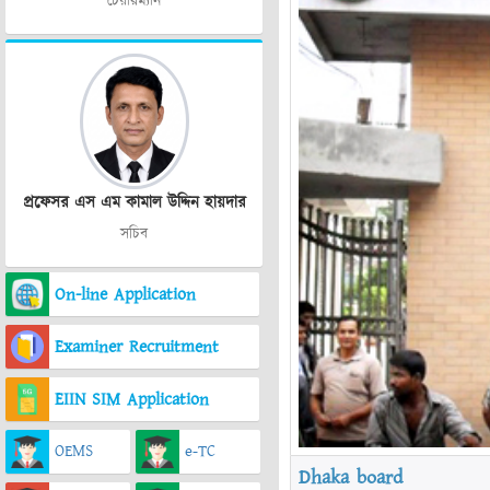
চেয়ারম্যান
প্রফেসর এস এম কামাল উদ্দিন হায়দার
সচিব
On-line Application
Examiner Recruitment
EIIN SIM Application
OEMS
e-TC
Dhaka board