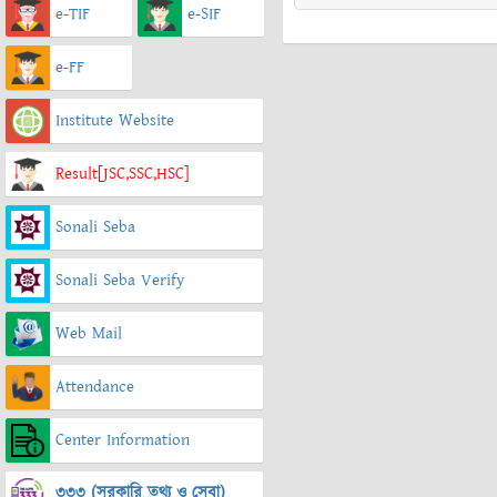
e-TIF
e-SIF
e-FF
Institute Website
Result[JSC,SSC,HSC]
Sonali Seba
Sonali Seba Verify
Web Mail
Attendance
Center Information
৩৩৩ (সরকারি তথ্য ও সেবা)