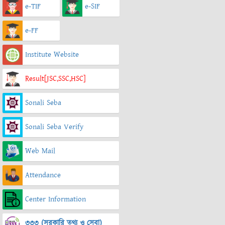
e-TIF
e-SIF
e-FF
Institute Website
Result[JSC,SSC,HSC]
Sonali Seba
Sonali Seba Verify
Web Mail
Attendance
Center Information
৩৩৩ (সরকারি তথ্য ও সেবা)