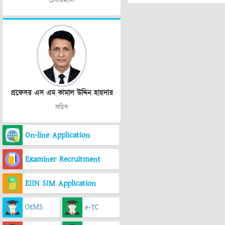
চেয়ারম্যান
প্রফেসর এস এম কামাল উদ্দিন হায়দার
সচিব
On-line Application
Examiner Recruitment
EIIN SIM Application
OEMS
e-TC