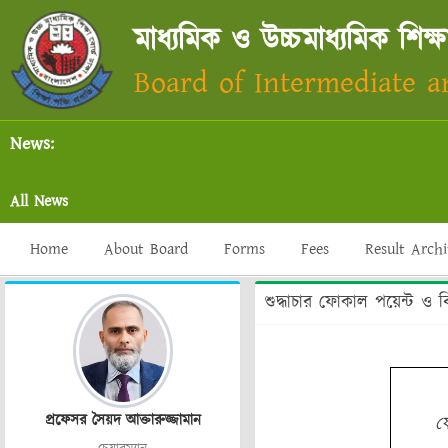
মাধ্যমিক ও উচ্চমাধ্যমিক শিক্ষ
Board of Intermediate 
News:
All News
Home
About Board
Forms
Fees
Result Arch
শুদ্ধাচার ফোকাল পয়েন্ট ও ব
প্রফেসর সৈয়দ আক্তারুজ্জামান
ফো