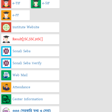
e-TIF
e-SIF
e-FF
Institute Website
Result[JSC,SSC,HSC]
Sonali Seba
Sonali Seba Verify
Web Mail
Attendance
Center Information
৩৩৩ (সরকারি তথ্য ও সেবা)