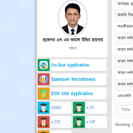
কার্যক্রম গ্
জরুরি বিজ্ঞ
সতর্কীকরণ 
কারণ দর্শা
প্রফেসর এস এম কামাল উদ্দিন হায়দার
সচিব
কারণ দর্শা
কারণ দর্শা
On-line Application
কারণ দর্শা
Examiner Recruitment
কারণ দর্শা
EIIN SIM Application
এসএসসি পর
OEMS
e-TC
e-TIF
e-SIF
Showing 1