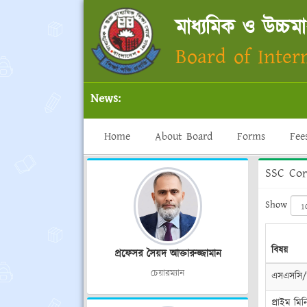
মাধ্যমিক ও উচ্চমাধ
Board of Inter
News:
Home
About Board
Forms
Fee
SSC Cor
Show
বিষয়
প্রফেসর সৈয়দ আক্তারুজ্জামান
চেয়ারম্যান
এসএসসি/সম
প্রাইম মিন