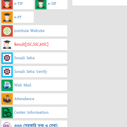
e-TIF
e-SIF
e-FF
Institute Website
Result[JSC,SSC,HSC]
Sonali Seba
Sonali Seba Verify
Web Mail
Attendance
Center Information
৩৩৩ (সরকারি তথ্য ও সেবা)