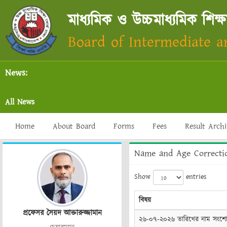
মাধ্যমিক ও উচ্চমাধ্যমিক শিক্ষ
Board of Intermediate 
News:
আন
All News
Home
About Board
Forms
Fees
Result Arch
Name and Age Correcti
Show
entries
বিষয়
প্রফেসর সৈয়দ আক্তারুজ্জামান
২৬-০৭-২০২৬ তারিখের নাম সংশোধন